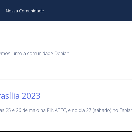
Nossa Comunidade
zemos junto a comunidade Debian.
sília 2023
s 25 e 26 de maio na FINATEC, e no dia 27 (sábado) no Esplan