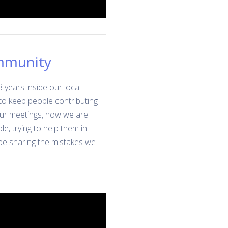
ommunity
3 years inside our local
 to keep people contributing
f our meetings, how we are
, trying to help them in
l be sharing the mistakes we