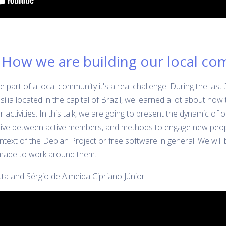
 How we are building our local c
part of a local community it's a real challenge. During the last 
lia located in the capital of Brazil, we learned a lot about how
ar activities. In this talk, we are going to present the dynamic o
ive between active members, and methods to engage new people
ontext of the Debian Project or free software in general. We wil
ade to work around them.
etta and Sérgio de Almeida Cipriano Júnior