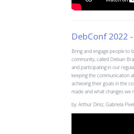
DebConf 2022 -
Bring and engage people to be 
community, called Debian Brasí
and participating in our regul
keeping the communication al
achieving their goals in the c
made and what changes we m
by: Arthur Diniz, Gabriela Piv